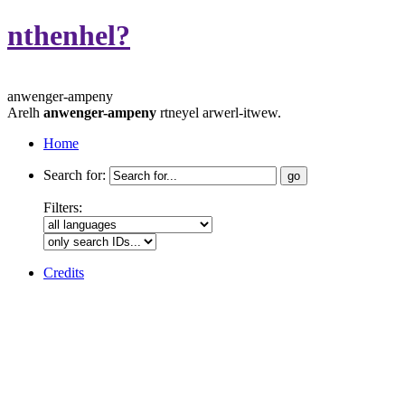
nthenhel?
anwenger-ampeny
Arelh
anwenger-ampeny
rtneyel arwerl-itwew.
Home
Search for:
Filters:
Credits