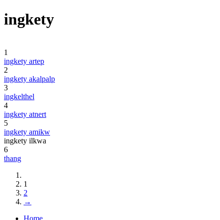
ingkety
1
ingkety artep
2
ingkety akalpalp
3
ingkelthel
4
ingkety atnert
5
ingkety amikw
ingkety ilkwa
6
thang
1
2
→
Home