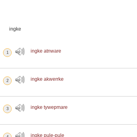
ingke
ingke atnware
1
ingke akwerrke
2
ingke tywepmare
3
ingke pule-pule
4