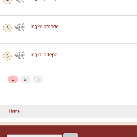
ingke atnerte
5
ingke artepe
6
1
2
→
Home