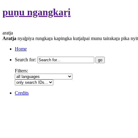
puṉu ngangkaṟi
aratja
Aratja
nyaḻpiya rungkaṟa kapingka kutjalpai munu tairakaṟa pika nyiti
Home
Search for:
Filters:
Credits