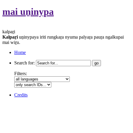
mai uṉinypa
kalpaṟi
Kalpaṟi
uṉinypaya iriti rungkaṟa nyuma palyaṟa pauṟa ngalkupai
mai wiṟu.
Home
Search for:
Filters:
Credits