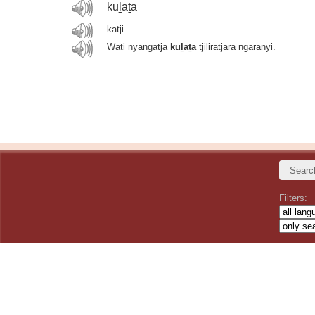
kuḻaṯa
katji
Wati nyangatja
kuḻaṯa
tjiliratjara ngaṟanyi.
Filters: