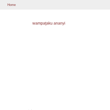
Home
wampaṯaku ananyi