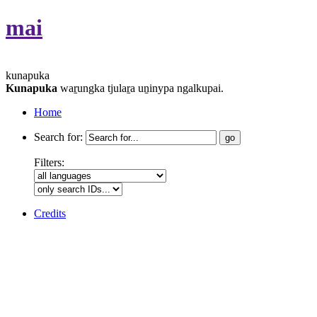
mai
kunapuka
Kunapuka
waṟungka tjulaṟa uṉinypa ngalkupai.
Home
Search for:
Filters:
Credits