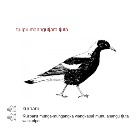
tjuḻpu maṉngutjara tjuṯa
kurpaṟu
Kurpaṟu
munga-mungangka wangkapai munu aṉangu tjuṯa
wankalpai.