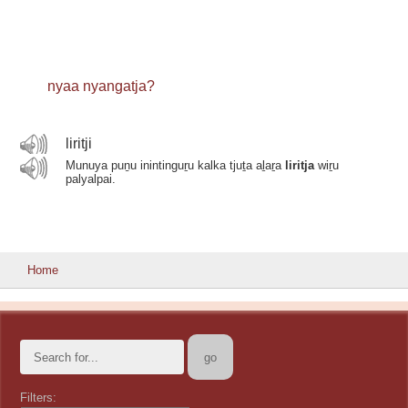
nyaa nyangatja?
liritji
Munuya puṉu inintinguṟu kalka tjuṯa aḻaṟa
liritja
wiṟu
palyalpai.
Home
Filters: