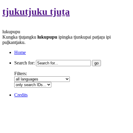
tjukutjuku tjuṯa
lukupupu
Kungka tjuṯangku
lukupupu
ipingka tjunkupai patjaṟa ipi
puḻkantjaku.
Home
Search for:
Filters:
Credits