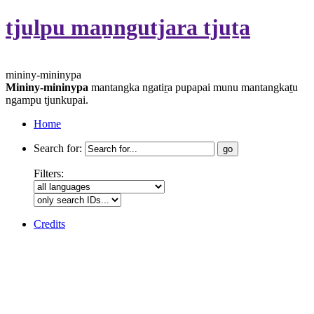
tjuḻpu maṉngutjara tjuṯa
mininy-mininypa
Mininy-mininypa
mantangka ngatiṟa pupapai munu mantangkaṯu
ngampu tjunkupai.
Home
Search for:
Filters:
Credits