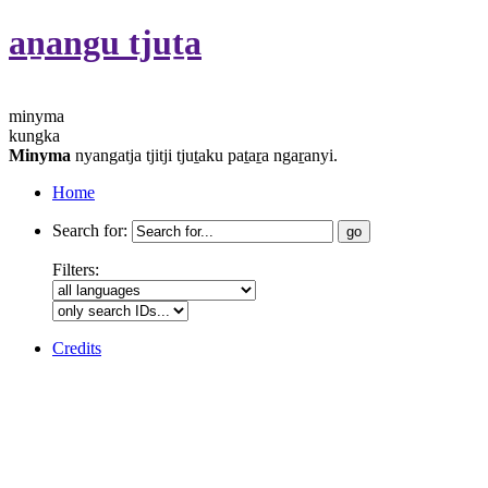
aṉangu tjuṯa
minyma
kungka
Minyma
nyangatja tjitji tjuṯaku paṯaṟa ngaṟanyi.
Home
Search for:
Filters:
Credits