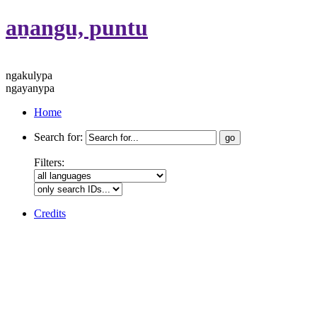
aṉangu, puntu
ngakulypa
ngayanypa
Home
Search for:
Filters:
Credits