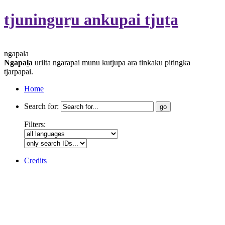
tjuninguṟu ankupai tjuṯa
ngapaḻa
Ngapaḻa
uṟilta ngaṟapai munu kutjupa aṟa tinkaku piṯingka
tjarpapai.
Home
Search for:
Filters:
Credits