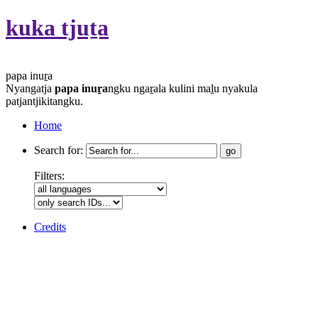
kuka tjuṯa
papa inuṟa
Nyangatja
papa inuṟa
ngku ngaṟala kulini maḻu nyakula
patjantjikitangku.
Home
Search for:
Filters:
Credits