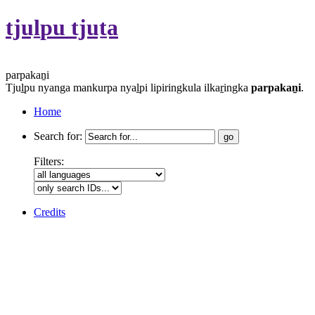
tjuḻpu tjuṯa
parpakaṉi
Tjuḻpu nyanga mankurpa nyaḻpi lipiringkula ilkaṟingka
parpakaṉi
.
Home
Search for:
Filters:
Credits