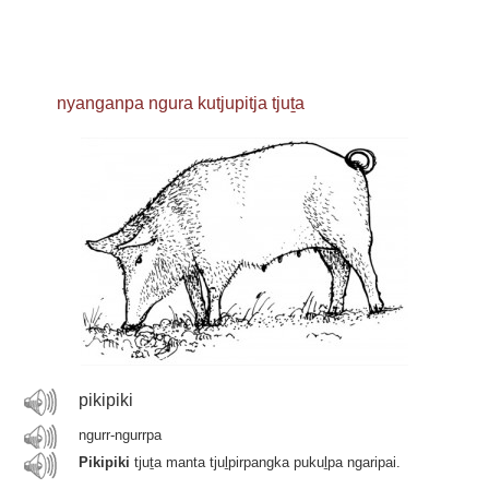
nyanganpa ngura kutjupitja tjuṯa
pikipiki
ngurr-ngurrpa
Pikipiki
tjuṯa manta tjuḻpirpangka pukuḻpa ngaripai.