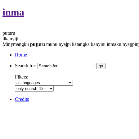
inma
puṯuru
iḻkanytji
Minymangku
puṯuru
munu nyaḻpi katangka kanyini inmaku nyaṉpiny
Home
Search for:
Filters:
Credits