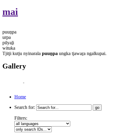
mai
puuṉpa
urpa
pilyaḻi
wituka
Tjitji kutju nyinarala
puuṉpa
ungka tjawaṟa ngalkupai.
Gallery
Home
Search for:
Filters: