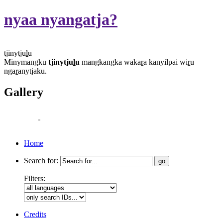
nyaa nyangatja?
tjinytjuḻu
Minymangku
tjinytjuḻu
mangkangka wakaṟa kanyilpai wiṟu
ngaṟanytjaku.
Gallery
Home
Search for:
Filters:
Credits