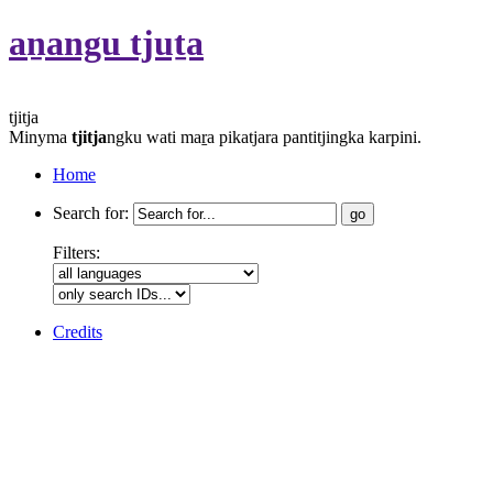
aṉangu tjuṯa
tjitja
Minyma
tjitja
ngku wati maṟa pikatjara pantitjingka karpini.
Home
Search for:
Filters:
Credits