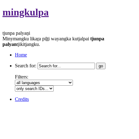
mingkulpa
tjunpa palyaṉi
Minymangku likaṟa piḻṯi wayangka kutjalpai
tjunpa
palyan
tjikitjangku.
Home
Search for:
Filters:
Credits