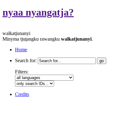
nyaa nyangatja?
walkatjunanyi
Minyma tjuṯangku rawangku
walkatjunanyi
.
Home
Search for:
Filters:
Credits