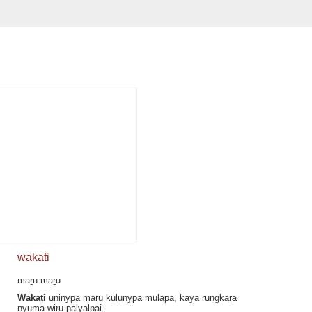
wakati
maṟu-maṟu
Wakaṯi
uṉinypa maṟu kuḻunypa mulapa, kaya rungkaṟa
nyuma wiṟu palyalpai.