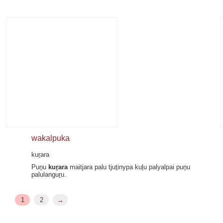
wakalpuka
kuṟara
Puṉu
kuṟara
maitjara palu tjuṯinypa kuḻu palyalpai puṉu
palulanguṟu.
1
2
→