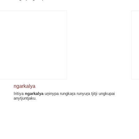
ngarkalya
Iritiya
ngarkalya
uṉinypa rungkaṟa runyuṟa tjitji ungkupai
anytjuntjaku.