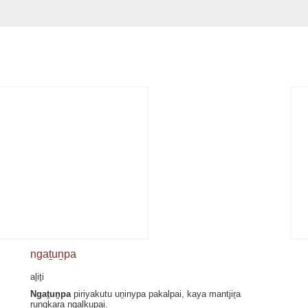
ngaṯuṉpa
aḻiṯi
Ngaṯuṉpa
piriyakutu uṉinypa pakalpai, kaya mantjiṟa
rungkaṟa ngalkupai.