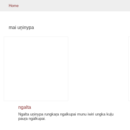
Home
mai uṉinypa
ngalta
Ngalta uṉinypa rungkaṟa ngalkupai munu iwiri ungka kuḻu
pauṟa ngalkupai.