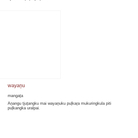
wayaṉu
mangaṯa
Aṉangu tjuṯangku mai wayaṉuku puḻkaṟa mukuringkula piti
puḻkangka uralpai.