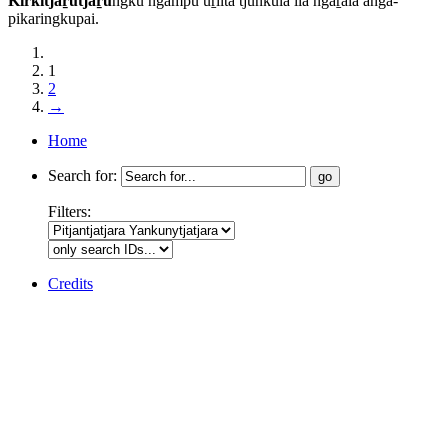
Kirkitjaṟutjaṟu
ngku ngampu uṟilta tjunkula ila ngaṟala anga-
pikaringkupai.
1
2
→
Home
Search for:
Filters:
Credits