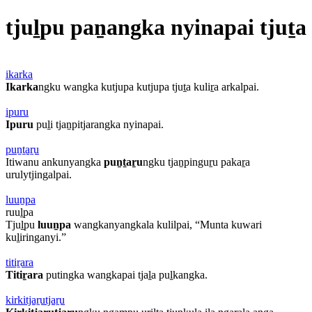
tjuḻpu paṉangka nyinapai tjuṯa
ikarka
Ikarka
ngku wangka kutjupa kutjupa tjuṯa kuliṟa arkalpai.
ipuru
Ipuru
puḻi tjaṉpitjarangka nyinapai.
puṉṯaṟu
Itiwanu ankunyangka
puṉṯaṟu
ngku tjaṉpinguṟu pakaṟa
urulytjingalpai.
luuṉpa
ruuḻpa
Tjuḻpu
luuṉpa
wangkanyangkala kulilpai, “Munta kuwari
kuḻiringanyi.”
titiṟara
Titiṟara
putingka wangkapai tjaḻa puḻkangka.
kirkitjaṟutjaṟu