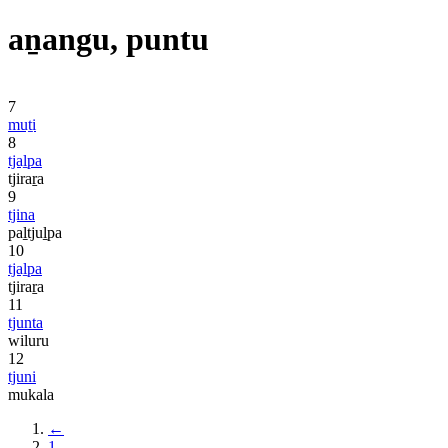
aṉangu, puntu
7
muṯi
8
tjaḻpa
tjiraṟa
9
tjina
paḻtjuḻpa
10
tjaḻpa
tjiraṟa
11
tjunta
wiluru
12
tjuni
mukala
←
1