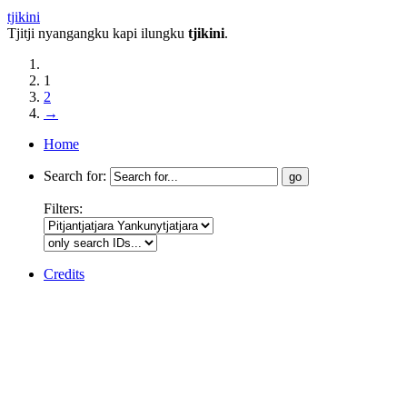
tjikini
Tjitji nyangangku kapi ilungku
tjikini
.
1
2
→
Home
Search for:
Filters:
Credits