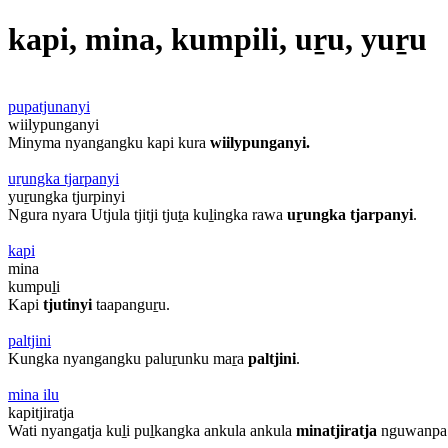
kapi, mina, kumpili, uṟu, yuṟu
pupatjunanyi
wiilypunganyi
Minyma nyangangku kapi kura
wiilypunganyi.
uṟungka tjarpanyi
yuṟungka tjurpinyi
Ngura nyara Utjula tjitji tjuṯa kuḻingka rawa
uṟungka tjarpanyi
.
kapi
mina
kumpuḻi
Kapi
tjutinyi
taapanguṟu.
paltjini
Kungka nyangangku paluṟunku maṟa
paltjini
.
mina ilu
kapitjiratja
Wati nyangatja kuḻi puḻkangka ankula ankula
minatjiratja
nguwanpa 