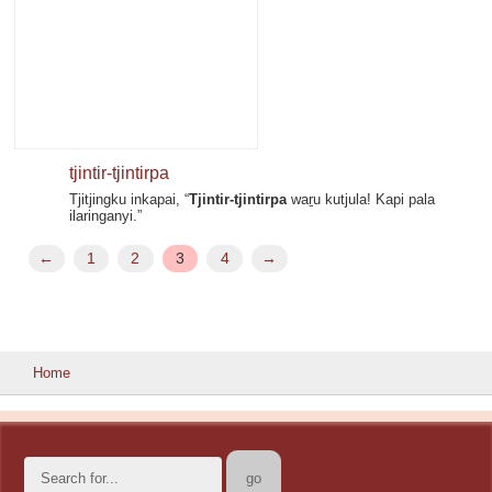
tjintir-tjintirpa
Tjitjingku inkapai, “
Tjintir-tjintirpa
waṟu kutjula! Kapi pala
ilaringanyi.”
←
1
2
3
4
→
Home