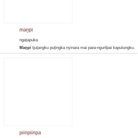
maṉpi
ngaṯapuka
Maṉpi
tjuṯangku puṯingka nyinara mai para-ngurilpai kaputungku.
piinpiinpa