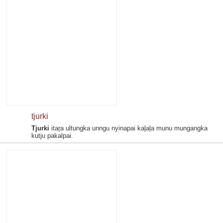
tjurki
Tjurki
itaṟa ultungka unngu nyinapai kaḻaḻa munu mungangka
kutju pakalpai.