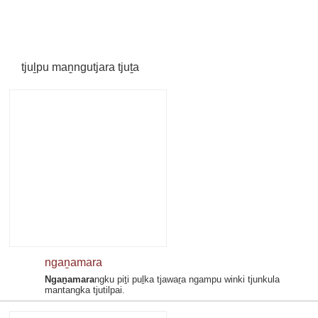
tjuḻpu maṉngutjara tjuṯa
ngaṉamara
Ngaṉamara
ngku piṯi puḻka tjawaṟa ngampu winki tjunkula
mantangka tjutilpai.