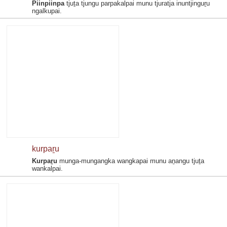
Piinpiinpa
tjuṯa tjungu parpakalpai munu tjuratja inuntjinguṟu
ngalkupai.
kurpaṟu
Kurpaṟu
munga-mungangka wangkapai munu aṉangu tjuṯa
wankalpai.