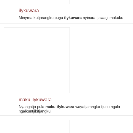
ilykuwara
Minyma kutjarangku puṉu
ilykuwara
nyinara tjawaṉi makuku.
maku ilykuwara
Nyangatja pula
maku ilykuwara
wayatjarangka tjunu ngula
ngalkuntjikitjangku.