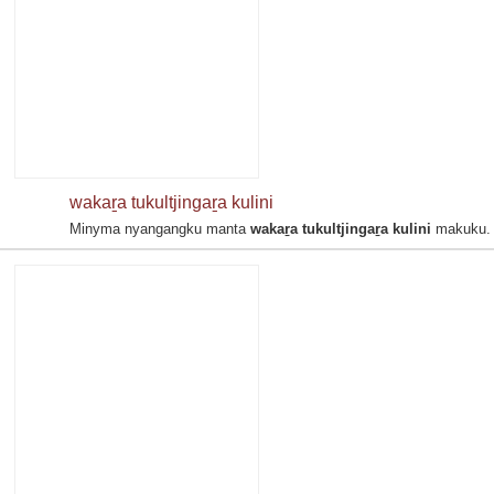
wakaṟa tukultjingaṟa kulini
Minyma nyangangku manta
wakaṟa tukultjingaṟa kulini
makuku.