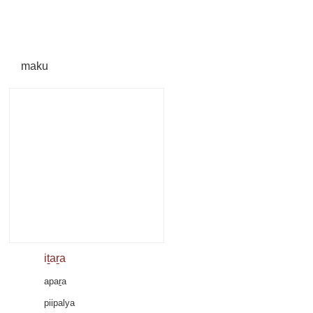
maku
iṯaṟa
apaṟa
piipalya