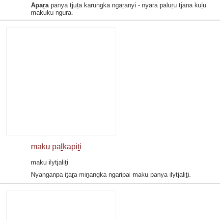
Apaṟa
panya tjuṯa karungka ngaṟanyi - nyara paluṟu tjana kuḻu
makuku ngura.
maku paḻkapiṯi
maku ilytjaliṯi
Nyanganpa iṯaṟa miṉangka ngaripai maku panya ilytjaliṯi.