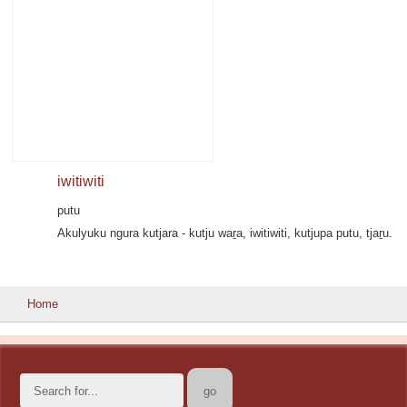
iwitiwiti
putu
Akulyuku ngura kutjara - kutju waṟa, iwitiwiti, kutjupa putu, tjaṟu.
Home