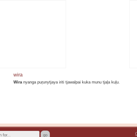
wira
Wira
nyanga puṟunytjaya iriti tjawalpai kuka munu tjaḻa kuḻu.
C