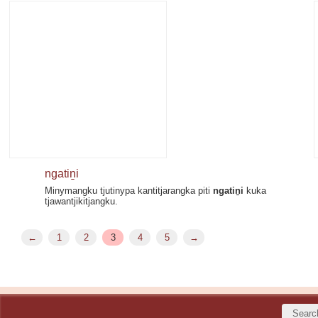
ngatiṉi
Minymangku tjutinypa kantitjarangka piti
ngatiṉi
kuka
tjawantjikitjangku.
←
1
2
3
4
5
→