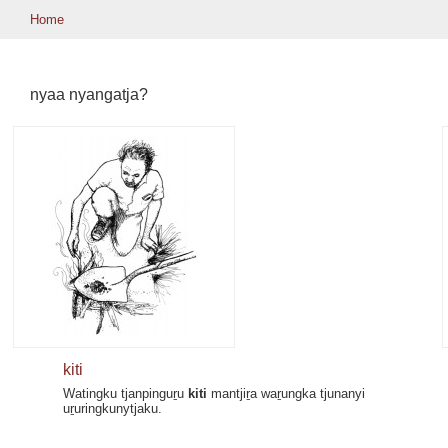
Home
nyaa nyangatja?
kiti
Watingku tjanpinguṟu
kiti
mantjiṟa waṟungka tjunanyi
uṟuringkunytjaku.