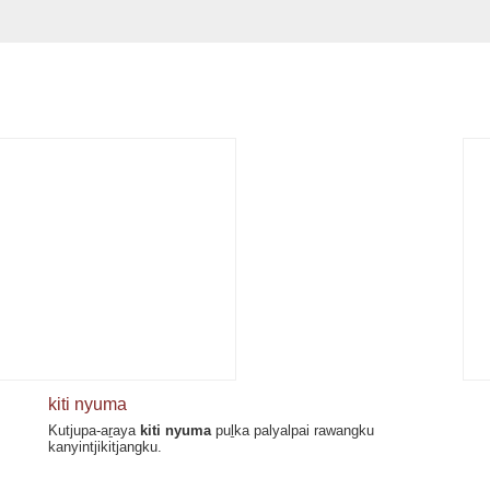
kiti nyuma
Kutjupa-aṟaya
kiti nyuma
puḻka palyalpai rawangku
kanyintjikitjangku.