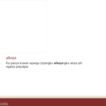
alkaṟa
Ka panya kuwari aṉangu tjuṯangku
alkaṟa
ngka atuṟa piti
ngatiṟa palyalpai.
redits