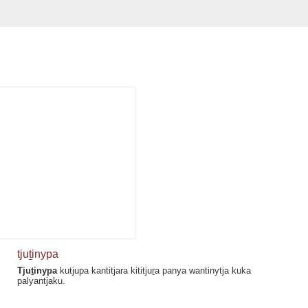
tjuṯinypa
Tjuṯinypa
kutjupa kantitjara kititjuṟa panya wantinytja kuka
palyantjaku.