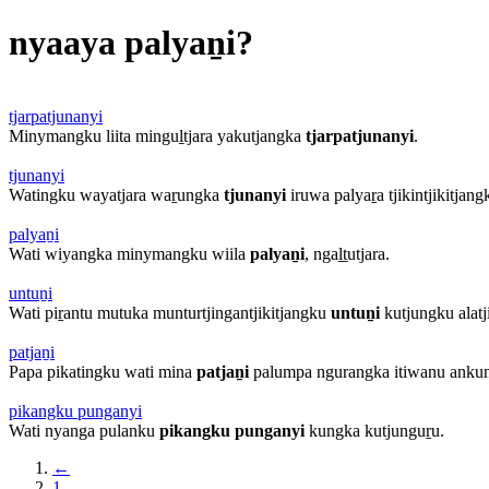
nyaaya palyaṉi?
tjarpatjunanyi
Minymangku liita minguḻtjara yakutjangka
tjarpatjunanyi
.
tjunanyi
Watingku wayatjara waṟungka
tjunanyi
iruwa palyaṟa tjikintjikitjang
palyaṉi
Wati wiyangka minymangku wiila
palyaṉi
, ngaḻṯutjara.
untuṉi
Wati piṟantu mutuka munturtjingantjikitjangku
untuṉi
kutjungku alatji
patjaṉi
Papa pikatingku wati mina
patjaṉi
palumpa ngurangka itiwanu anku
pikangku punganyi
Wati nyanga pulanku
pikangku punganyi
kungka kutjunguṟu.
←
1